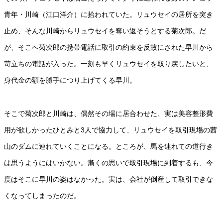
青年・川崎（江口洋介）に拾われていた。リュウセイの居所を突き
止め、そんな川崎からリュウセイを奪い返そうとする菊次郎。だ
が、そこへ菊次郎の携帯電話に取引の約束を反故にされた早川から
苛立ちの電話が入った。一刻も早くリュウセイを取り戻したいと、
身代金の額を勝手につり上げてくる早川。
そこで菊次郎と川崎は、偶然その場に居合わせた、実は美容整形費
用が欲しかったひとみと3人で協力して、リュウセイを取引現場の茜
山のダムに連れていくことになる。ところが、馬を連れての道行き
は思うようにはいかない。漸くの思いで取引現場に到着するも、今
度はそこに早川の姿はなかった。実は、会社が倒産して取引できな
くなってしまったのだ。