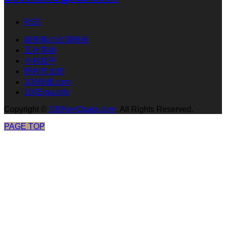
RSS
緒形拳の出演映画
五社英雄
今村昌平
野村芳太郎
100俳優.com
100Eiga.info
Copyright
©
100KenOgata.com
. All Rights Reserved.
PAGE TOP