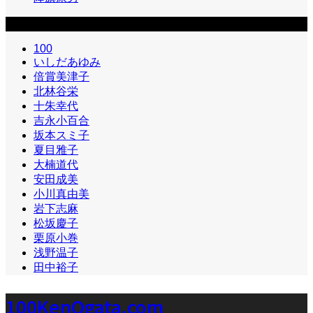
カテゴリー2
100
いしだあゆみ
倍賞美津子
北林谷栄
十朱幸代
吉永小百合
坂本スミ子
夏目雅子
大楠道代
安田成美
小川真由美
岩下志麻
松坂慶子
栗原小巻
浅野温子
田中裕子
100KenOgata.com