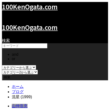
100KenOgata.com
緒形拳の世界
100KenOgata.com
検索
and
or
ホーム
ブログ
流星 (1999)
山仲浩充