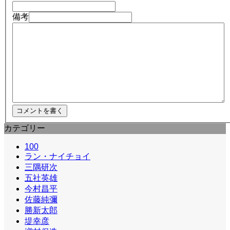
備考
カテゴリー
100
ラン・ナイチョイ
三隅研次
五社英雄
今村昌平
佐藤純彌
勝新太郎
堤幸彦