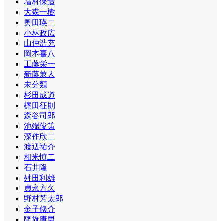
増村保造
大森一樹
奥田瑛二
小林政広
山仲浩充
岡本喜八
工藤栄一
新藤兼人
未分類
杉田成道
梶田征則
森谷司郎
池端俊策
深作欣二
渡辺祐介
相米慎二
石井隆
舛田利雄
貞永方久
野村芳太郎
金子修介
降旗康男