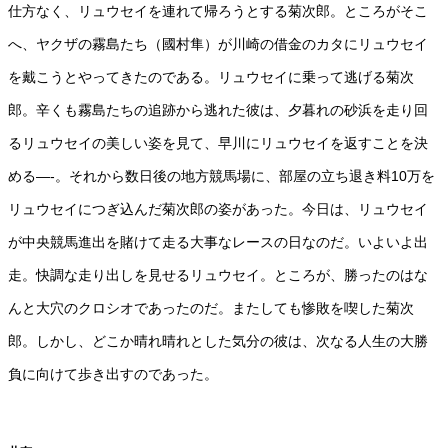
仕方なく、リュウセイを連れて帰ろうとする菊次郎。ところがそこ
へ、ヤクザの霧島たち（國村隼）が川崎の借金のカタにリュウセイ
を戴こうとやってきたのである。リュウセイに乗って逃げる菊次
郎。辛くも霧島たちの追跡から逃れた彼は、夕暮れの砂浜を走り回
るリュウセイの美しい姿を見て、早川にリュウセイを返すことを決
める—-。それから数日後の地方競馬場に、部屋の立ち退き料10万を
リュウセイにつぎ込んだ菊次郎の姿があった。今日は、リュウセイ
が中央競馬進出を賭けて走る大事なレースの日なのだ。いよいよ出
走。快調な走り出しを見せるリュウセイ。ところが、勝ったのはな
んと大穴のクロシオであったのだ。またしても惨敗を喫した菊次
郎。しかし、どこか晴れ晴れとした気分の彼は、次なる人生の大勝
負に向けて歩き出すのであった。