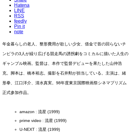
Hatena
LINE
RSS
feedly
Pin it
note
年金暮らしの老人、整形費用が欲しい少女、借金で首の回らないチ
ンピラの3人が繰り広げる競走馬の誘拐劇をコミカルに描いた人生の
ギャンブル映画。監督は、本作で監督デビューを果たした山仲浩
充。脚本は、橋本裕志。撮影を石井勲が担当している。主演は、緒
形拳、江口洋介、清水真実。98年度東京国際映画祭シネマプリズム
正式参加作品。
amazon : 流星 (1999)
prime video : 流星 (1999)
U-NEXT : 流星 (1999)