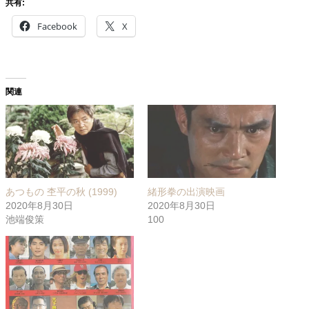
共有:
Facebook
X
関連
あつもの 杢平の秋 (1999)
緒形拳の出演映画
2020年8月30日
2020年8月30日
池端俊策
100