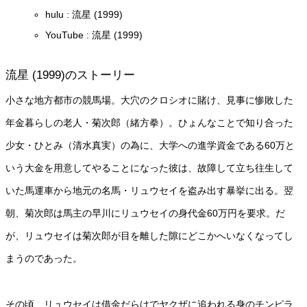
hulu : 流星 (1999)
YouTube : 流星 (1999)
流星 (1999)のストーリー
小さな地方都市の競馬場。大穴のクロシオに賭け、見事に惨敗した
年金暮らしの老人・菊次郎（緒方拳）。ひょんなことで知り合った
少女・ひとみ（清水真実）の為に、大学への進学資金である60万と
いう大金を用意してやることになった彼は、故障して立ち往生して
いた馬運車から地元の名馬・リュウセイを盗み出す暴挙に出る。翌
朝、菊次郎は馬主の早川にリュウセイの身代金60万円を要求。だ
が、リュウセイは菊次郎が目を離した隙にどこかへいなくなってし
まうのであった。
その頃、リュウセイは借金だらけでヤクザに追われる身のチンピラ