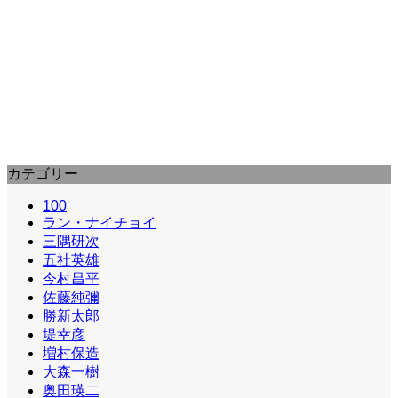
陽暉楼 (1983)
西日本一を誇る土佐の高知随一の遊興、社交の場、陽
暉楼を舞台に、そこでくり拡げられる様々な人間模様
を描く。宮尾登美子の…
カテゴリー
100
ラン・ナイチョイ
三隅研次
五社英雄
今村昌平
佐藤純彌
勝新太郎
堤幸彦
増村保造
大森一樹
奥田瑛二