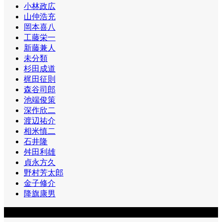
小林政広
山仲浩充
岡本喜八
工藤栄一
新藤兼人
未分類
杉田成道
梶田征則
森谷司郎
池端俊策
深作欣二
渡辺祐介
相米慎二
石井隆
舛田利雄
貞永方久
野村芳太郎
金子修介
降旗康男
カテゴリー2