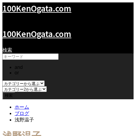
100KenOgata.com
緒形拳の世界
100KenOgata.com
検索
and
or
ホーム
ブログ
浅野温子