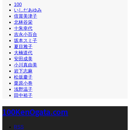
100
いしだあゆみ
倍賞美津子
北林谷栄
十朱幸代
吉永小百合
坂本スミ子
夏目雅子
大楠道代
安田成美
小川真由美
岩下志麻
松坂慶子
栗原小巻
浅野温子
田中裕子
100KenOgata.com
RSS