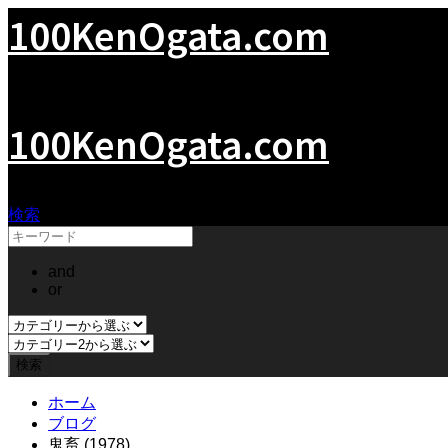
100KenOgata.com
緒形拳の世界
100KenOgata.com
検索
and
or
ホーム
ブログ
鬼畜 (1978)