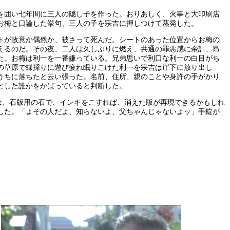
を囲い七年間に三人の隠し子を作った。おりあしく、火事と大印刷店
お梅と口論した挙句、三人の子を宗吉に押しつけて蒸発した。
トが故意か偶然か、被さって死んだ。シートのあった位置からお梅の
えるのだ。その夜、二人は久しぶりに燃え、共通の罪悪感に余計、昂
た。お梅は利一を一番嫌っている。兄弟思いで利口な利一の白目がち
の草原で蝶採りに遊び疲れ眠りこけた利一を宗吉は崖下に放り出し
うちに落ちたと云い張った。名前、住所、親のことや身許の手がかり
とした誰かをかばっていると判断した。
は、石版用の石で、インキをこすれば、消えた版が再現できるかもしれ
した。「よその人だよ、知らないよ、父ちゃんじゃないよッ」手錠が