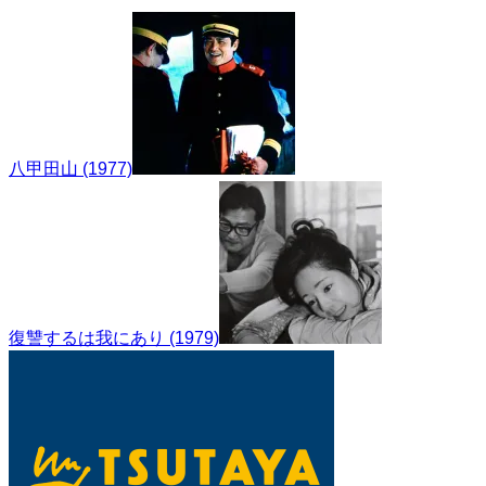
八甲田山 (1977)
復讐するは我にあり (1979)