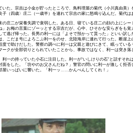
ていた。宗吉は小金が貯ったところで、鳥料理屋の菊代（小川真由美）
良子（四歳〉庄二（一歳半）を連れて宗吉の家に怒鳴り込んだ。菊代は
末の庄二が栄養失調で衰弱した。ある日、寝ている庄二の顔の上にシー
ね」お梅の言葉にゾーッとする宗吉だが、心中、ひそかな安らぎをも覚
して逃げ帰った。長男の利一には「よそで預かって貰った」といい訳し
は、こだま号によろこぶ利一をのせ、北陸海岸に連れて行った。断崖上
程度で助けだした。警察の調べに利一は父親と遊びにきて、眠っている
マークが全部切りとられていたことから、事故ではなく、利一は突き落
、利一の持っていた小石に注目した。利一が“いしけりの石”と話すそれ
対面をした。「坊やのお父さんだね？」警官の問いに利一が激しく拒否
部屋いっぱいに響いた。「利一ッ……かんべんしてくれ！」