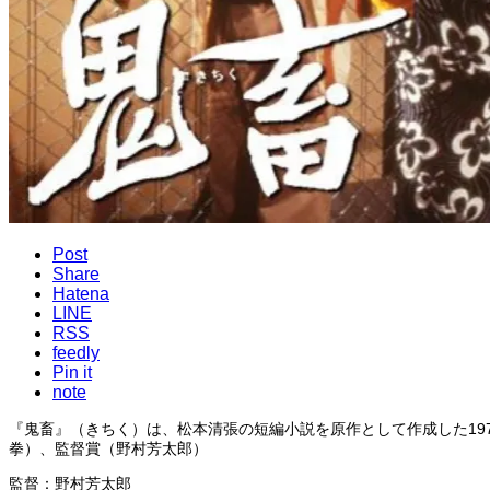
Post
Share
Hatena
LINE
RSS
feedly
Pin it
note
『鬼畜』（きちく）は、松本清張の短編小説を原作として作成した197
拳）、監督賞（野村芳太郎）
監督：野村芳太郎