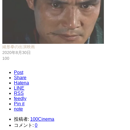
緒形拳の出演映画
2020年8月30日
100
Post
Share
Hatena
LINE
RSS
feedly
Pin it
note
投稿者:
100Cinema
コメント:
0