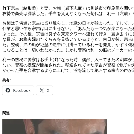
竹下宗吉（緒形拳）と妻、お梅（岩下志麻）は川越市で印刷屋を開い
攻勢で商売は凋落した。手当を貰えなくなった菊代は、利一（六歳）
お梅は子供達と宗吉に当り散らし、地獄の日々が始まった。そして、
仕業と思い乍ら宗吉は口に出せない。「あんたも一つ気が楽になった
ぶった。その後、宗吉は良子を東京タワーへ連れて行き、置き去りに
な目が、お梅夫婦のたくらみを見抜いているようだ。何日か後、宗吉
た。翌朝、沖の船が絶壁の途中に引掛っている利一を発見、かすり傷
になることは一切いわなかった。しかし警察は利一の服のメーカーの
利一の黙秘に警察はお手上げになった時、偶然、入ってきた名刺屋が
ない。警察の捜査が開始された。移送されてきた宗吉が警察で親子の
かかった手を合掌するように上げて、涙を流して絶叫する宗吉の声が
共有:
Facebook
X
関連