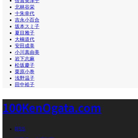
倍賞美津子
北林谷栄
十朱幸代
吉永小百合
坂本スミ子
夏目雅子
大楠道代
安田成美
小川真由美
岩下志麻
松坂慶子
栗原小巻
浅野温子
田中裕子
100KenOgata.com
RSS