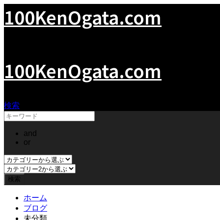
100KenOgata.com
緒形拳の世界
100KenOgata.com
検索
and
or
ホーム
ブログ
未分類