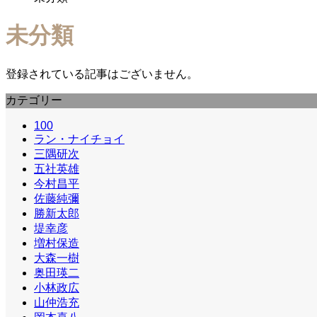
未分類
登録されている記事はございません。
カテゴリー
100
ラン・ナイチョイ
三隅研次
五社英雄
今村昌平
佐藤純彌
勝新太郎
堤幸彦
増村保造
大森一樹
奥田瑛二
小林政広
山仲浩充