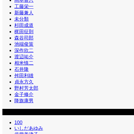
岡本喜八
工藤栄一
新藤兼人
未分類
杉田成道
梶田征則
森谷司郎
池端俊策
深作欣二
渡辺祐介
相米慎二
石井隆
舛田利雄
貞永方久
野村芳太郎
金子修介
降旗康男
カテゴリー2
100
いしだあゆみ